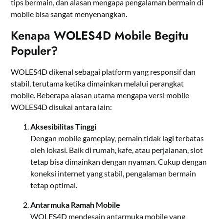
tips bermain, dan alasan mengapa pengalaman bermain di
mobile bisa sangat menyenangkan.
Kenapa WOLES4D Mobile Begitu
Populer?
WOLES4D dikenal sebagai platform yang responsif dan
stabil, terutama ketika dimainkan melalui perangkat
mobile. Beberapa alasan utama mengapa versi mobile
WOLES4D disukai antara lain:
Aksesibilitas Tinggi
Dengan mobile gameplay, pemain tidak lagi terbatas
oleh lokasi. Baik di rumah, kafe, atau perjalanan, slot
tetap bisa dimainkan dengan nyaman. Cukup dengan
koneksi internet yang stabil, pengalaman bermain
tetap optimal.
Antarmuka Ramah Mobile
WOLES4D mendesain antarmuka mobile yang