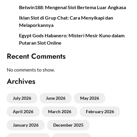
Betwin188: Mengenal Slot Bertema Luar Angkasa
Iklan Slot di Grup Chat: Cara Menyikapi dan
Melaporkannya
Egypt Gods Habanero: Misteri Mesir Kuno dalam
Putaran Slot Online
Recent Comments
No comments to show.
Archives
July 2026
June 2026
May 2026
April 2026
March 2026
February 2026
January 2026
December 2025