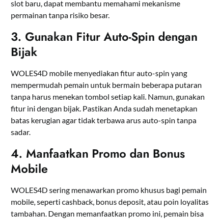
slot baru, dapat membantu memahami mekanisme
permainan tanpa risiko besar.
3. Gunakan Fitur Auto-Spin dengan
Bijak
WOLES4D mobile menyediakan fitur auto-spin yang
mempermudah pemain untuk bermain beberapa putaran
tanpa harus menekan tombol setiap kali. Namun, gunakan
fitur ini dengan bijak. Pastikan Anda sudah menetapkan
batas kerugian agar tidak terbawa arus auto-spin tanpa
sadar.
4. Manfaatkan Promo dan Bonus
Mobile
WOLES4D sering menawarkan promo khusus bagi pemain
mobile, seperti cashback, bonus deposit, atau poin loyalitas
tambahan. Dengan memanfaatkan promo ini, pemain bisa