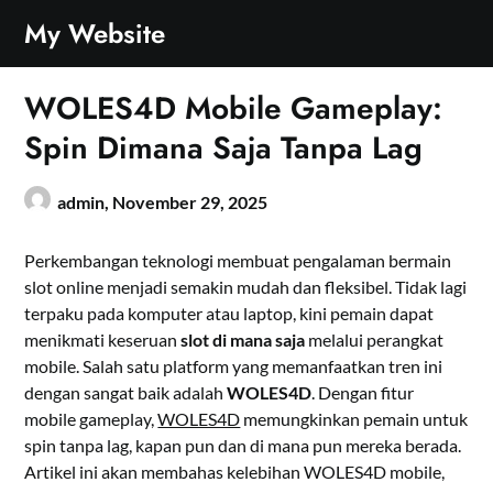
Skip
My Website
to
content
WOLES4D Mobile Gameplay:
Spin Dimana Saja Tanpa Lag
admin,
November 29, 2025
Perkembangan teknologi membuat pengalaman bermain
slot online menjadi semakin mudah dan fleksibel. Tidak lagi
terpaku pada komputer atau laptop, kini pemain dapat
menikmati keseruan
slot di mana saja
melalui perangkat
mobile. Salah satu platform yang memanfaatkan tren ini
dengan sangat baik adalah
WOLES4D
. Dengan fitur
mobile gameplay,
WOLES4D
memungkinkan pemain untuk
spin tanpa lag, kapan pun dan di mana pun mereka berada.
Artikel ini akan membahas kelebihan WOLES4D mobile,