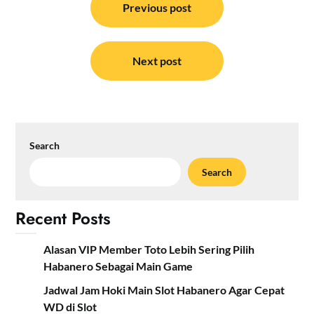
navigation
Previous post
Next post
Search
Search
Recent Posts
Alasan VIP Member Toto Lebih Sering Pilih
Habanero Sebagai Main Game
Jadwal Jam Hoki Main Slot Habanero Agar Cepat
WD di Slot