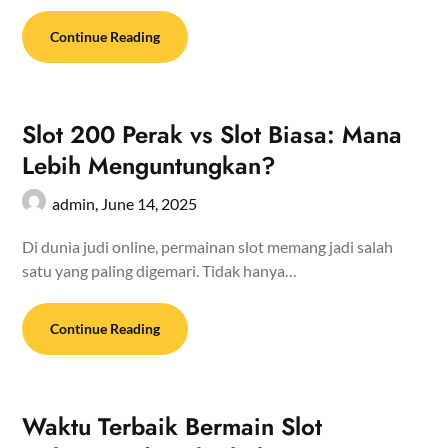
Continue Reading
Slot 200 Perak vs Slot Biasa: Mana
Lebih Menguntungkan?
admin,
June 14, 2025
Di dunia judi online, permainan slot memang jadi salah
satu yang paling digemari. Tidak hanya…
Continue Reading
Waktu Terbaik Bermain Slot