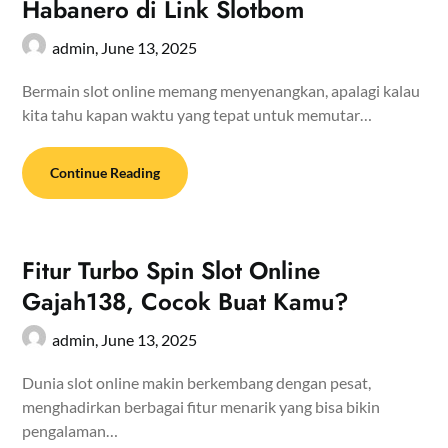
Habanero di Link Slotbom
admin,
June 13, 2025
Bermain slot online memang menyenangkan, apalagi kalau
kita tahu kapan waktu yang tepat untuk memutar…
Continue Reading
Fitur Turbo Spin Slot Online
Gajah138, Cocok Buat Kamu?
admin,
June 13, 2025
Dunia slot online makin berkembang dengan pesat,
menghadirkan berbagai fitur menarik yang bisa bikin
pengalaman…