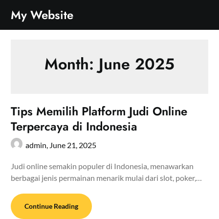
Skip
My Website
to
content
Month:
June 2025
Tips Memilih Platform Judi Online
Terpercaya di Indonesia
admin,
June 21, 2025
Judi online semakin populer di Indonesia, menawarkan
berbagai jenis permainan menarik mulai dari slot, poker,…
Continue Reading