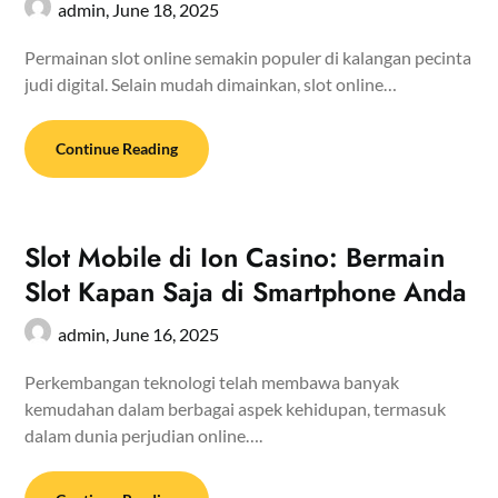
admin,
June 18, 2025
Permainan slot online semakin populer di kalangan pecinta
judi digital. Selain mudah dimainkan, slot online…
Continue Reading
Slot Mobile di Ion Casino: Bermain
Slot Kapan Saja di Smartphone Anda
admin,
June 16, 2025
Perkembangan teknologi telah membawa banyak
kemudahan dalam berbagai aspek kehidupan, termasuk
dalam dunia perjudian online….