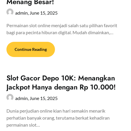
Menang Besar!
admin,
June 15, 2025
Permainan slot online menjadi salah satu pilihan favorit
bagi para pecinta hiburan digital. Mudah dimainkan,…
Continue Reading
Slot Gacor Depo 10K: Menangkan
Jackpot Hanya dengan Rp 10.000!
admin,
June 15, 2025
Dunia perjudian online kian hari semakin menarik
perhatian banyak orang, terutama berkat kehadiran
permainan slot…