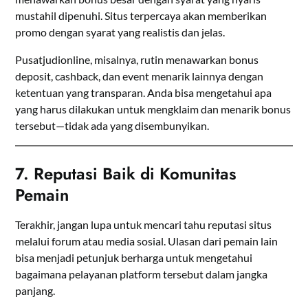
mustahil dipenuhi. Situs terpercaya akan memberikan
promo dengan syarat yang realistis dan jelas.
Pusatjudionline, misalnya, rutin menawarkan bonus
deposit, cashback, dan event menarik lainnya dengan
ketentuan yang transparan. Anda bisa mengetahui apa
yang harus dilakukan untuk mengklaim dan menarik bonus
tersebut—tidak ada yang disembunyikan.
7.
Reputasi Baik di Komunitas
Pemain
Terakhir, jangan lupa untuk mencari tahu reputasi situs
melalui forum atau media sosial. Ulasan dari pemain lain
bisa menjadi petunjuk berharga untuk mengetahui
bagaimana pelayanan platform tersebut dalam jangka
panjang.