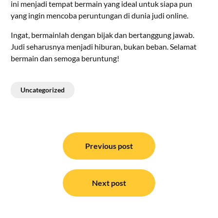
ini menjadi tempat bermain yang ideal untuk siapa pun
yang ingin mencoba peruntungan di dunia judi online.
Ingat, bermainlah dengan bijak dan bertanggung jawab.
Judi seharusnya menjadi hiburan, bukan beban. Selamat
bermain dan semoga beruntung!
Uncategorized
Post
navigation
Previous post
Next post