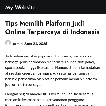
Skip
My Website
to
content
Tips Memilih Platform Judi
Online Terpercaya di Indonesia
admin,
June 21, 2025
Judi online semakin populer di Indonesia, menawarkan
berbagai jenis permainan menarik mulai dari slot, poker,
sportsbook, hingga live casino. Namun, di balik kemudahan
akses dan keseruan bermain, ada satu hal penting yang
harus diperhatikan oleh setiap pemain: memilih platform
judi online terpercaya.
Dengan begitu banyak situs bermunculan, tidak semua
menjamin keamanan dan kenyamanan pengguna.
Beberapa bahkan bisa merugikan dengan layanan yang