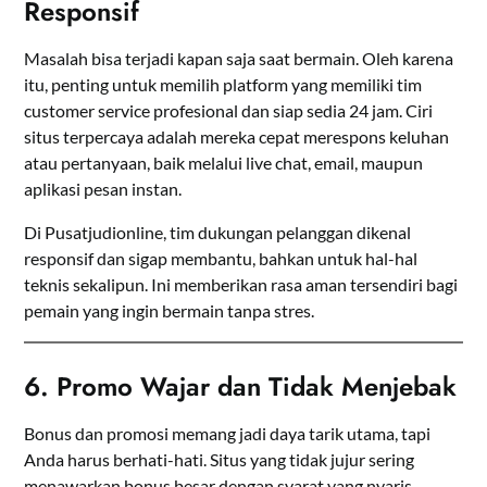
Responsif
Masalah bisa terjadi kapan saja saat bermain. Oleh karena
itu, penting untuk memilih platform yang memiliki tim
customer service profesional dan siap sedia 24 jam. Ciri
situs terpercaya adalah mereka cepat merespons keluhan
atau pertanyaan, baik melalui live chat, email, maupun
aplikasi pesan instan.
Di Pusatjudionline, tim dukungan pelanggan dikenal
responsif dan sigap membantu, bahkan untuk hal-hal
teknis sekalipun. Ini memberikan rasa aman tersendiri bagi
pemain yang ingin bermain tanpa stres.
6.
Promo Wajar dan Tidak Menjebak
Bonus dan promosi memang jadi daya tarik utama, tapi
Anda harus berhati-hati. Situs yang tidak jujur sering
menawarkan bonus besar dengan syarat yang nyaris