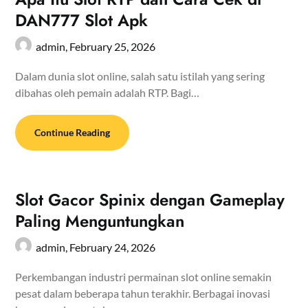
DAN777 Slot Apk
admin,
February 25, 2026
Dalam dunia slot online, salah satu istilah yang sering
dibahas oleh pemain adalah RTP. Bagi…
Continue Reading
Slot Gacor Spinix dengan Gameplay
Paling Menguntungkan
admin,
February 24, 2026
Perkembangan industri permainan slot online semakin
pesat dalam beberapa tahun terakhir. Berbagai inovasi