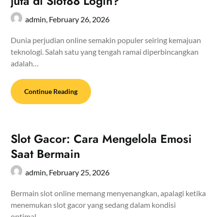
juta di Slot88 Login?
admin,
February 26, 2026
Dunia perjudian online semakin populer seiring kemajuan
teknologi. Salah satu yang tengah ramai diperbincangkan
adalah…
Continue Reading
Slot Gacor: Cara Mengelola Emosi
Saat Bermain
admin,
February 25, 2026
Bermain slot online memang menyenangkan, apalagi ketika
menemukan slot gacor yang sedang dalam kondisi
optimal….