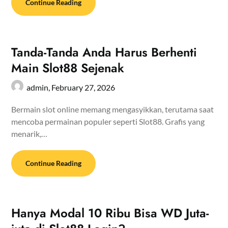
Continue Reading
Tanda-Tanda Anda Harus Berhenti
Main Slot88 Sejenak
admin,
February 27, 2026
Bermain slot online memang mengasyikkan, terutama saat
mencoba permainan populer seperti Slot88. Grafis yang
menarik,…
Continue Reading
Hanya Modal 10 Ribu Bisa WD Juta-