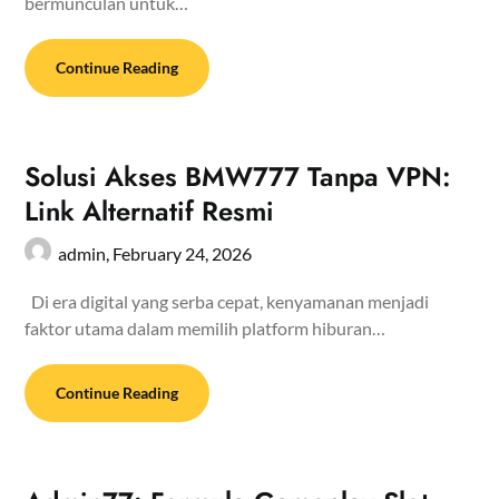
bermunculan untuk…
Continue Reading
Solusi Akses BMW777 Tanpa VPN:
Link Alternatif Resmi
admin,
February 24, 2026
Di era digital yang serba cepat, kenyamanan menjadi
faktor utama dalam memilih platform hiburan…
Continue Reading