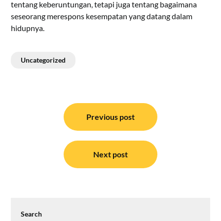
tentang keberuntungan, tetapi juga tentang bagaimana
seseorang merespons kesempatan yang datang dalam
hidupnya.
Uncategorized
Post
navigation
Previous post
Next post
Search