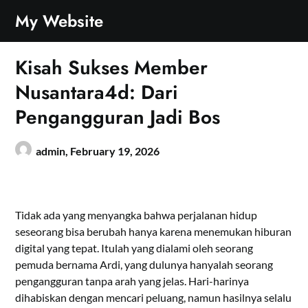
Skip
My Website
to
content
Kisah Sukses Member
Nusantara4d: Dari
Pengangguran Jadi Bos
admin,
February 19, 2026
Tidak ada yang menyangka bahwa perjalanan hidup
seseorang bisa berubah hanya karena menemukan hiburan
digital yang tepat. Itulah yang dialami oleh seorang
pemuda bernama Ardi, yang dulunya hanyalah seorang
pengangguran tanpa arah yang jelas. Hari-harinya
dihabiskan dengan mencari peluang, namun hasilnya selalu