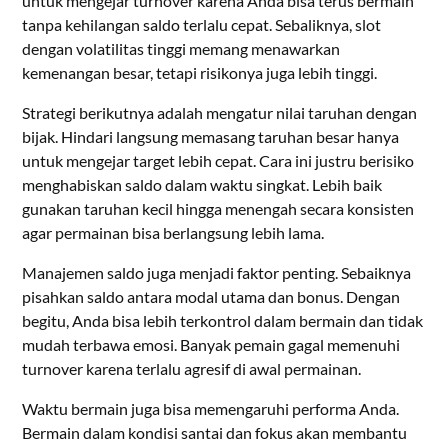
untuk mengejar turnover karena Anda bisa terus bermain
tanpa kehilangan saldo terlalu cepat. Sebaliknya, slot
dengan volatilitas tinggi memang menawarkan
kemenangan besar, tetapi risikonya juga lebih tinggi.
Strategi berikutnya adalah mengatur nilai taruhan dengan
bijak. Hindari langsung memasang taruhan besar hanya
untuk mengejar target lebih cepat. Cara ini justru berisiko
menghabiskan saldo dalam waktu singkat. Lebih baik
gunakan taruhan kecil hingga menengah secara konsisten
agar permainan bisa berlangsung lebih lama.
Manajemen saldo juga menjadi faktor penting. Sebaiknya
pisahkan saldo antara modal utama dan bonus. Dengan
begitu, Anda bisa lebih terkontrol dalam bermain dan tidak
mudah terbawa emosi. Banyak pemain gagal memenuhi
turnover karena terlalu agresif di awal permainan.
Waktu bermain juga bisa memengaruhi performa Anda.
Bermain dalam kondisi santai dan fokus akan membantu