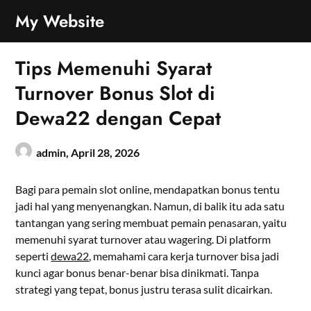
Skip
My Website
to
content
Tips Memenuhi Syarat
Turnover Bonus Slot di
Dewa22 dengan Cepat
admin,
April 28, 2026
Bagi para pemain slot online, mendapatkan bonus tentu
jadi hal yang menyenangkan. Namun, di balik itu ada satu
tantangan yang sering membuat pemain penasaran, yaitu
memenuhi syarat turnover atau wagering. Di platform
seperti
dewa22
, memahami cara kerja turnover bisa jadi
kunci agar bonus benar-benar bisa dinikmati. Tanpa
strategi yang tepat, bonus justru terasa sulit dicairkan.