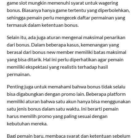
game slot mungkin memenuhi syarat untuk wagering
bonus. Biasanya hanya game tertentu yang diperbolehkan,
sehingga pemain perlu mengecek daftar permainan yang
termasuk dalam ketentuan bonus.
Selain itu, ada juga aturan mengenai maksimal penarikan
dari bonus. Dalam beberapa kasus, kemenangan yang
berasal dari bonus new member memiliki batas maksimal
yang bisa ditarik. Hal ini perlu diperhatikan agar pemain
memiliki ekspektasi yang realistis terhadap hasil
permainan.
Penting juga untuk memahami bahwa bonus tidak selalu
bisa digabungkan dengan promo lain. Beberapa platform
memiliki aturan bahwa satu akun hanya bisa menggunakan
satu jenis bonus dalam satu waktu. Ini berarti pemain
harus memilih promo yang paling sesuai dengan
kebutuhan mereka.
Bagi pemain baru, membaca syarat dan ketentuan sebelum