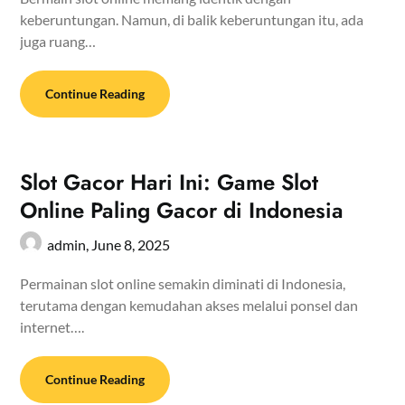
keberuntungan. Namun, di balik keberuntungan itu, ada
juga ruang…
Continue Reading
Slot Gacor Hari Ini: Game Slot
Online Paling Gacor di Indonesia
admin,
June 8, 2025
Permainan slot online semakin diminati di Indonesia,
terutama dengan kemudahan akses melalui ponsel dan
internet….
Continue Reading