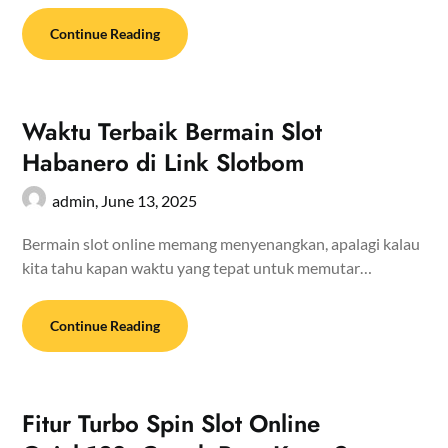
Continue Reading
Waktu Terbaik Bermain Slot
Habanero di Link Slotbom
admin,
June 13, 2025
Bermain slot online memang menyenangkan, apalagi kalau
kita tahu kapan waktu yang tepat untuk memutar…
Continue Reading
Fitur Turbo Spin Slot Online