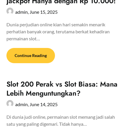
Jackpot Hanya dengan Rp 10.000!
admin,
June 15, 2025
Dunia perjudian online kian hari semakin menarik
perhatian banyak orang, terutama berkat kehadiran
permainan slot…
Continue Reading
Slot 200 Perak vs Slot Biasa: Mana
Lebih Menguntungkan?
admin,
June 14, 2025
Di dunia judi online, permainan slot memang jadi salah
satu yang paling digemari. Tidak hanya…