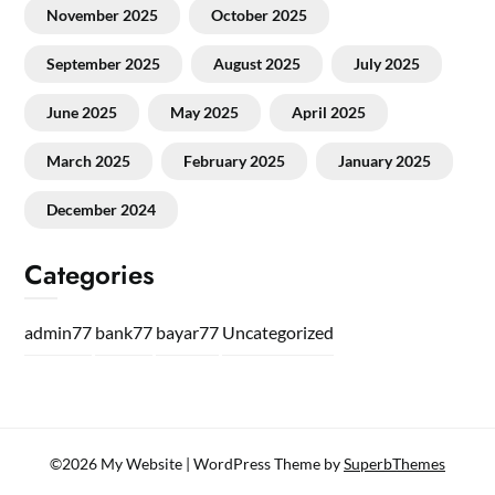
November 2025
October 2025
September 2025
August 2025
July 2025
June 2025
May 2025
April 2025
March 2025
February 2025
January 2025
December 2024
Categories
admin77
bank77
bayar77
Uncategorized
©2026 My Website
| WordPress Theme by
SuperbThemes