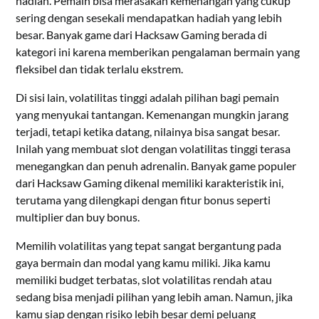
hadiah. Pemain bisa merasakan kemenangan yang cukup
sering dengan sesekali mendapatkan hadiah yang lebih
besar. Banyak game dari Hacksaw Gaming berada di
kategori ini karena memberikan pengalaman bermain yang
fleksibel dan tidak terlalu ekstrem.
Di sisi lain, volatilitas tinggi adalah pilihan bagi pemain
yang menyukai tantangan. Kemenangan mungkin jarang
terjadi, tetapi ketika datang, nilainya bisa sangat besar.
Inilah yang membuat slot dengan volatilitas tinggi terasa
menegangkan dan penuh adrenalin. Banyak game populer
dari Hacksaw Gaming dikenal memiliki karakteristik ini,
terutama yang dilengkapi dengan fitur bonus seperti
multiplier dan buy bonus.
Memilih volatilitas yang tepat sangat bergantung pada
gaya bermain dan modal yang kamu miliki. Jika kamu
memiliki budget terbatas, slot volatilitas rendah atau
sedang bisa menjadi pilihan yang lebih aman. Namun, jika
kamu siap dengan risiko lebih besar demi peluang