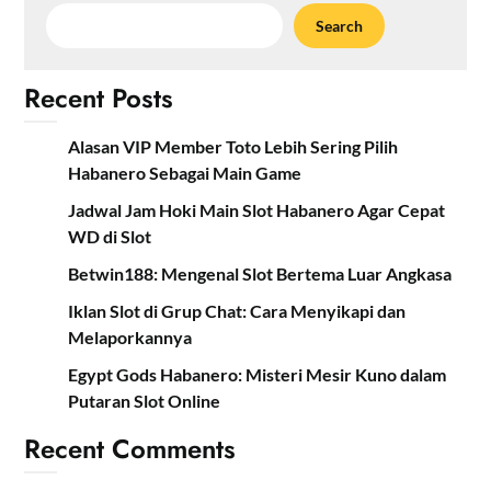
Search
Recent Posts
Alasan VIP Member Toto Lebih Sering Pilih
Habanero Sebagai Main Game
Jadwal Jam Hoki Main Slot Habanero Agar Cepat
WD di Slot
Betwin188: Mengenal Slot Bertema Luar Angkasa
Iklan Slot di Grup Chat: Cara Menyikapi dan
Melaporkannya
Egypt Gods Habanero: Misteri Mesir Kuno dalam
Putaran Slot Online
Recent Comments