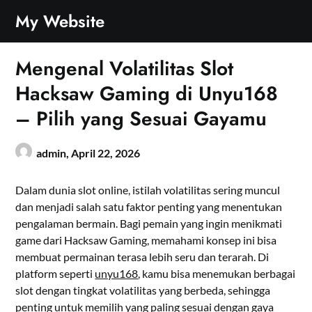
Skip
My Website
to
content
Mengenal Volatilitas Slot
Hacksaw Gaming di Unyu168
– Pilih yang Sesuai Gayamu
admin,
April 22, 2026
Dalam dunia slot online, istilah volatilitas sering muncul
dan menjadi salah satu faktor penting yang menentukan
pengalaman bermain. Bagi pemain yang ingin menikmati
game dari Hacksaw Gaming, memahami konsep ini bisa
membuat permainan terasa lebih seru dan terarah. Di
platform seperti
unyu168
, kamu bisa menemukan berbagai
slot dengan tingkat volatilitas yang berbeda, sehingga
penting untuk memilih yang paling sesuai dengan gaya