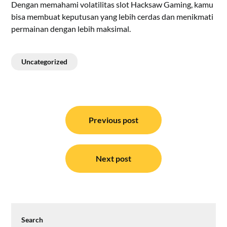
Dengan memahami volatilitas slot Hacksaw Gaming, kamu
bisa membuat keputusan yang lebih cerdas dan menikmati
permainan dengan lebih maksimal.
Uncategorized
Post
navigation
Previous post
Next post
Search