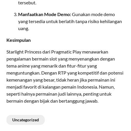
tersebut.
Manfaatkan Mode Demo:
Gunakan mode demo
yang tersedia untuk berlatih tanpa risiko kehilangan
uang.
Kesimpulan
Starlight Princess dari Pragmatic Play menawarkan
pengalaman bermain slot yang menyenangkan dengan
tema anime yang menarik dan fitur-fitur yang
menguntungkan. Dengan RTP yang kompetitif dan potensi
kemenangan yang besar, tidak heran jika permainan ini
menjadi favorit di kalangan pemain Indonesia. Namun,
seperti halnya permainan judi lainnya, penting untuk
bermain dengan bijak dan bertanggung jawab.
Uncategorized