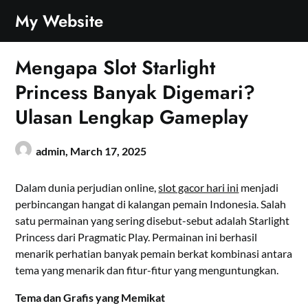
Skip
My Website
to
content
Mengapa Slot Starlight
Princess Banyak Digemari?
Ulasan Lengkap Gameplay
admin,
March 17, 2025
Dalam dunia perjudian online,
slot gacor hari ini
menjadi
perbincangan hangat di kalangan pemain Indonesia. Salah
satu permainan yang sering disebut-sebut adalah Starlight
Princess dari Pragmatic Play. Permainan ini berhasil
menarik perhatian banyak pemain berkat kombinasi antara
tema yang menarik dan fitur-fitur yang menguntungkan.
Tema dan Grafis yang Memikat