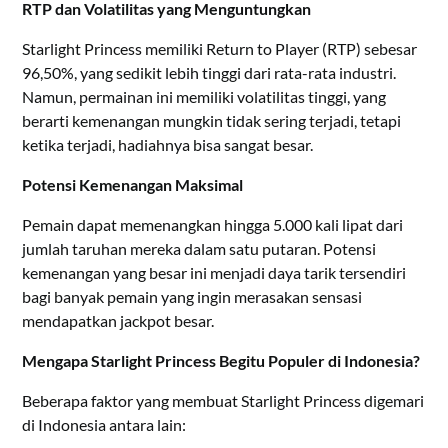
RTP dan Volatilitas yang Menguntungkan
Starlight Princess memiliki Return to Player (RTP) sebesar
96,50%, yang sedikit lebih tinggi dari rata-rata industri.
Namun, permainan ini memiliki volatilitas tinggi, yang
berarti kemenangan mungkin tidak sering terjadi, tetapi
ketika terjadi, hadiahnya bisa sangat besar.
Potensi Kemenangan Maksimal
Pemain dapat memenangkan hingga 5.000 kali lipat dari
jumlah taruhan mereka dalam satu putaran. Potensi
kemenangan yang besar ini menjadi daya tarik tersendiri
bagi banyak pemain yang ingin merasakan sensasi
mendapatkan jackpot besar.
Mengapa Starlight Princess Begitu Populer di Indonesia?
Beberapa faktor yang membuat Starlight Princess digemari
di Indonesia antara lain: