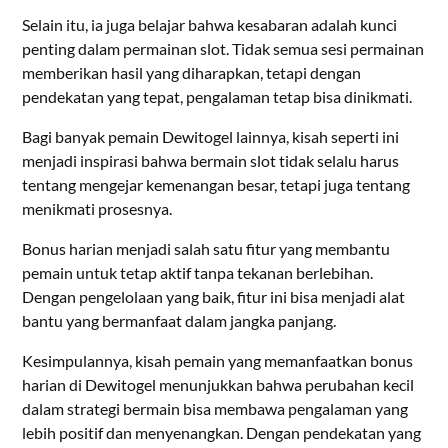
Selain itu, ia juga belajar bahwa kesabaran adalah kunci
penting dalam permainan slot. Tidak semua sesi permainan
memberikan hasil yang diharapkan, tetapi dengan
pendekatan yang tepat, pengalaman tetap bisa dinikmati.
Bagi banyak pemain Dewitogel lainnya, kisah seperti ini
menjadi inspirasi bahwa bermain slot tidak selalu harus
tentang mengejar kemenangan besar, tetapi juga tentang
menikmati prosesnya.
Bonus harian menjadi salah satu fitur yang membantu
pemain untuk tetap aktif tanpa tekanan berlebihan.
Dengan pengelolaan yang baik, fitur ini bisa menjadi alat
bantu yang bermanfaat dalam jangka panjang.
Kesimpulannya, kisah pemain yang memanfaatkan bonus
harian di Dewitogel menunjukkan bahwa perubahan kecil
dalam strategi bermain bisa membawa pengalaman yang
lebih positif dan menyenangkan. Dengan pendekatan yang