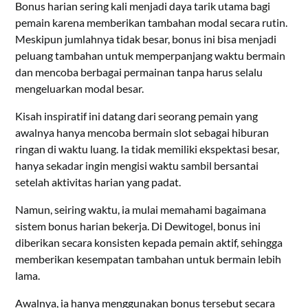
Bonus harian sering kali menjadi daya tarik utama bagi
pemain karena memberikan tambahan modal secara rutin.
Meskipun jumlahnya tidak besar, bonus ini bisa menjadi
peluang tambahan untuk memperpanjang waktu bermain
dan mencoba berbagai permainan tanpa harus selalu
mengeluarkan modal besar.
Kisah inspiratif ini datang dari seorang pemain yang
awalnya hanya mencoba bermain slot sebagai hiburan
ringan di waktu luang. Ia tidak memiliki ekspektasi besar,
hanya sekadar ingin mengisi waktu sambil bersantai
setelah aktivitas harian yang padat.
Namun, seiring waktu, ia mulai memahami bagaimana
sistem bonus harian bekerja. Di Dewitogel, bonus ini
diberikan secara konsisten kepada pemain aktif, sehingga
memberikan kesempatan tambahan untuk bermain lebih
lama.
Awalnya, ia hanya menggunakan bonus tersebut secara