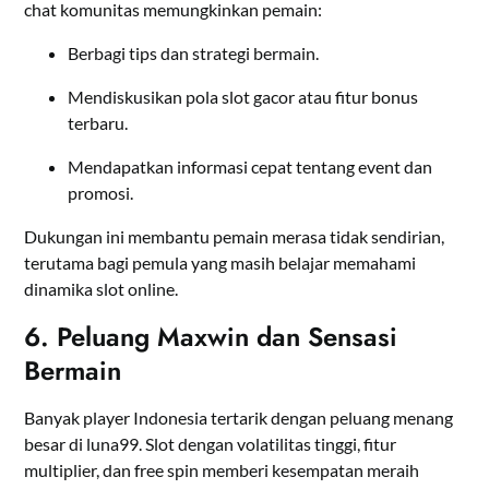
chat komunitas memungkinkan pemain:
Berbagi tips dan strategi bermain.
Mendiskusikan pola slot gacor atau fitur bonus
terbaru.
Mendapatkan informasi cepat tentang event dan
promosi.
Dukungan ini membantu pemain merasa tidak sendirian,
terutama bagi pemula yang masih belajar memahami
dinamika slot online.
6. Peluang Maxwin dan Sensasi
Bermain
Banyak player Indonesia tertarik dengan peluang menang
besar di luna99. Slot dengan volatilitas tinggi, fitur
multiplier, dan free spin memberi kesempatan meraih