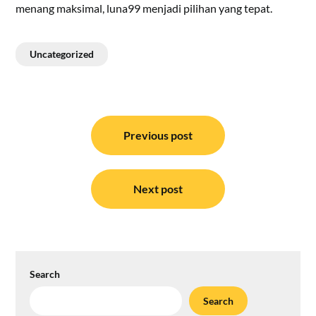
menang maksimal, luna99 menjadi pilihan yang tepat.
Uncategorized
Post
navigation
Previous post
Next post
Search
Search