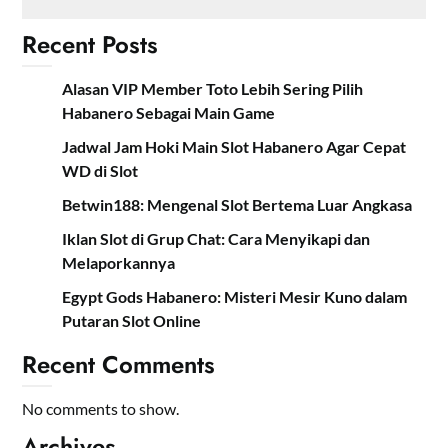
Recent Posts
Alasan VIP Member Toto Lebih Sering Pilih
Habanero Sebagai Main Game
Jadwal Jam Hoki Main Slot Habanero Agar Cepat
WD di Slot
Betwin188: Mengenal Slot Bertema Luar Angkasa
Iklan Slot di Grup Chat: Cara Menyikapi dan
Melaporkannya
Egypt Gods Habanero: Misteri Mesir Kuno dalam
Putaran Slot Online
Recent Comments
No comments to show.
Archives