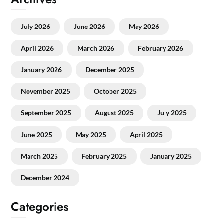
July 2026
June 2026
May 2026
April 2026
March 2026
February 2026
January 2026
December 2025
November 2025
October 2025
September 2025
August 2025
July 2025
June 2025
May 2025
April 2025
March 2025
February 2025
January 2025
December 2024
Categories