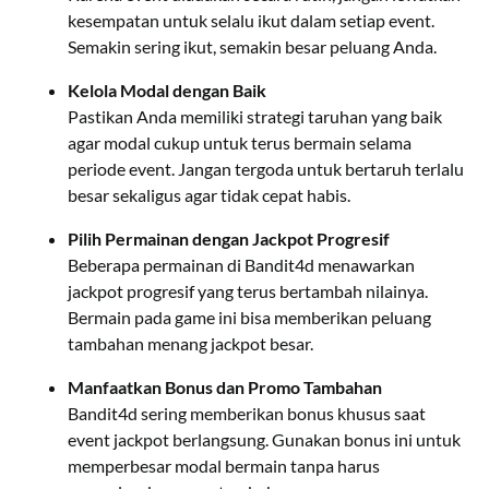
kesempatan untuk selalu ikut dalam setiap event.
Semakin sering ikut, semakin besar peluang Anda.
Kelola Modal dengan Baik
Pastikan Anda memiliki strategi taruhan yang baik
agar modal cukup untuk terus bermain selama
periode event. Jangan tergoda untuk bertaruh terlalu
besar sekaligus agar tidak cepat habis.
Pilih Permainan dengan Jackpot Progresif
Beberapa permainan di Bandit4d menawarkan
jackpot progresif yang terus bertambah nilainya.
Bermain pada game ini bisa memberikan peluang
tambahan menang jackpot besar.
Manfaatkan Bonus dan Promo Tambahan
Bandit4d sering memberikan bonus khusus saat
event jackpot berlangsung. Gunakan bonus ini untuk
memperbesar modal bermain tanpa harus