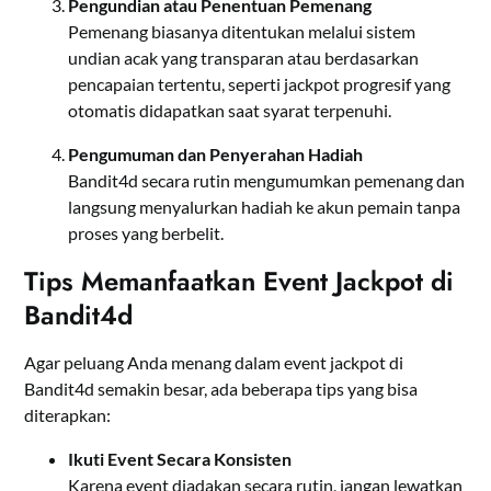
Pengundian atau Penentuan Pemenang
Pemenang biasanya ditentukan melalui sistem
undian acak yang transparan atau berdasarkan
pencapaian tertentu, seperti jackpot progresif yang
otomatis didapatkan saat syarat terpenuhi.
Pengumuman dan Penyerahan Hadiah
Bandit4d secara rutin mengumumkan pemenang dan
langsung menyalurkan hadiah ke akun pemain tanpa
proses yang berbelit.
Tips Memanfaatkan Event Jackpot di
Bandit4d
Agar peluang Anda menang dalam event jackpot di
Bandit4d semakin besar, ada beberapa tips yang bisa
diterapkan:
Ikuti Event Secara Konsisten
Karena event diadakan secara rutin, jangan lewatkan