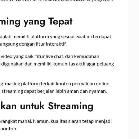
aming yang Tepat
alah memilih platform yang sesuai. Saat ini terdapat
ngsung dengan fitur interaktif.
ideo yang baik, fitur live chat, dan kemudahan
digunakan dan memiliki komunitas aktif agar peluang
g-masing platform terkait konten permainan online.
s streaming dapat berjalan lebih aman dan nyaman.
hkan untuk Streaming
angkat mahal. Namun, kualitas siaran tetap menjadi
enonton.