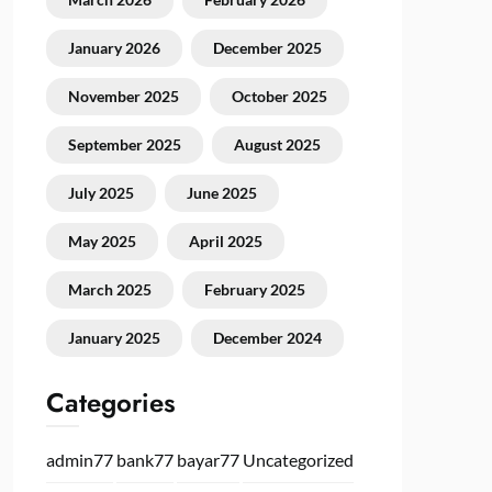
January 2026
December 2025
November 2025
October 2025
September 2025
August 2025
July 2025
June 2025
May 2025
April 2025
March 2025
February 2025
January 2025
December 2024
Categories
admin77
bank77
bayar77
Uncategorized