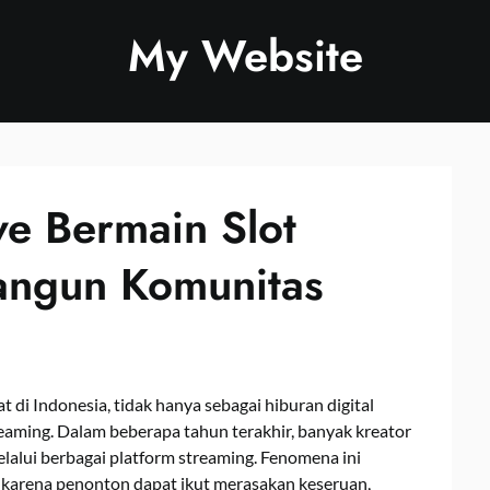
My Website
ve Bermain Slot
angun Komunitas
t di Indonesia, tidak hanya sebagai hiburan digital
reaming. Dalam beberapa tahun terakhir, banyak kreator
lalui berbagai platform streaming. Fenomena ini
f karena penonton dapat ikut merasakan keseruan,